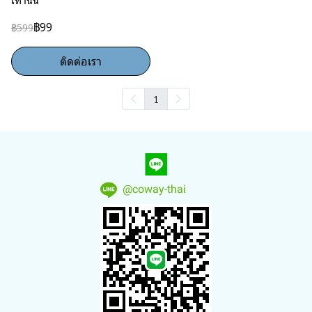
เท่านั้น
฿99
฿599
ติดต่อเรา
1
@coway-thai